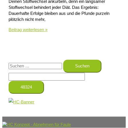
Deinen Stoffwechsel ankurbeln, denn ein langsamer
Stoffwechsel behindert jeder Diät. Das Ergebnis:
Dauerhafte Erfolge bleiben aus und die Pfunde purzeln
plötzlich nicht mehr,
Abnehmfallen
Beitrag weiterlesen »
–
Diese
9
Fehler
verhindern
S
erfolgreiches
Abnehmen
u
c
h
e
n
n
a