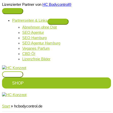
Zum
Lizenzierter Partner von
HC Bodycontrol®
Inhalt
Above
springen
Header
Partnerseiten & Links
Abnehmen ohne Diät
SEO Agentur
SEO Hamburg
SEO Agentur Hamburg
Veganes Parfum
CBD Öl
Lizenzfreie Bilder
Hauptmenü
SHOP
Start
hcbodycontrol.de