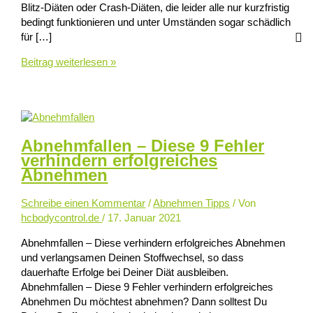
Blitz-Diäten oder Crash-Diäten, die leider alle nur kurzfristig
bedingt funktionieren und unter Umständen sogar schädlich
für […]
10
Beitrag weiterlesen »
Kilo
abnehmen
–
so
geht
Abnehmfallen – Diese 9 Fehler
es
verhindern erfolgreiches
schnell,
Abnehmen
einfach
und
Schreibe einen Kommentar
/
Abnehmen Tipps
/ Von
dauerhaft
hcbodycontrol.de
/ 17. Januar 2021
Abnehmfallen – Diese verhindern erfolgreiches Abnehmen
und verlangsamen Deinen Stoffwechsel, so dass
dauerhafte Erfolge bei Deiner Diät ausbleiben.
Abnehmfallen – Diese 9 Fehler verhindern erfolgreiches
Abnehmen Du möchtest abnehmen? Dann solltest Du