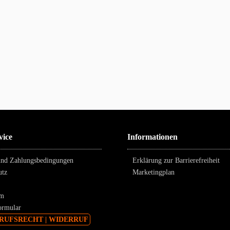
vice
Informationen
 und Zahlungsbedingungen
Erklärung zur Barrierefreiheit
hutz
Marketingplan
sum
formular
UFSRECHT | WIDERRUF
setzl. Mehrwertsteuer zzgl.
Versandkosten
und ggf. Nachnahmegebühren, wenn nicht
COPYRIGHT XAXX® 2015-2023 Theme by
ThemeWare®